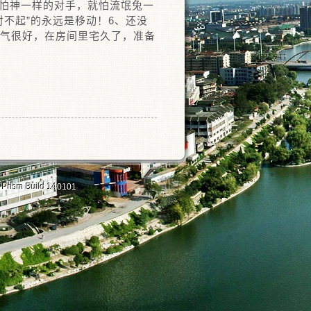
不怕神一样的对手，就怕流氓兔一
不起”的永远是移动！6、还没
天气很好，在房间里宅久了，准备
2 Prism Build 140101