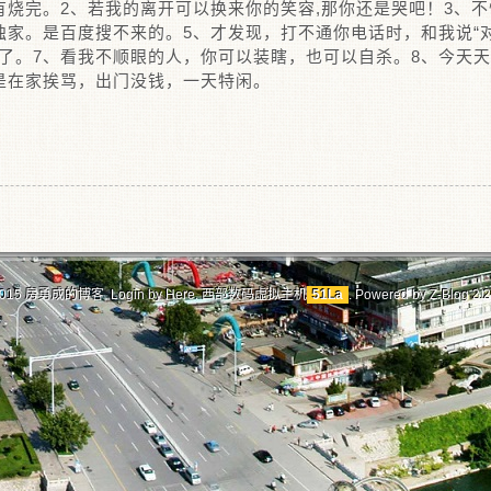
有烧完。2、若我的离开可以换来你的笑容,那你还是哭吧！3、
独家。是百度搜不来的。5、才发现，打不通你电话时，和我说“对
了。7、看我不顺眼的人，你可以装瞎，也可以自杀。8、今天
是在家挨骂，出门没钱，一天特闲。
2015
房勇成的博客
Login by
Here
.
西部数码虚拟主机
51La
. Powered by
Z-Blog 2.