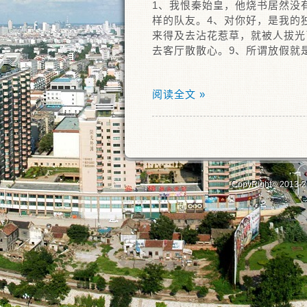
1、我恨秦始皇，他烧书居然没
样的队友。4、对你好，是我的
来得及去沾花惹草，就被人拔光
去客厅散散心。9、所谓放假就
阅读全文 »
CopyRight© 2013-